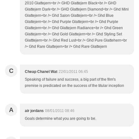
2010 Glattejern<br /> GHD Glattejern Black<br /> GHD
Glattejern Dark<br /> GHD Glattejern Diamond<br /> Ghd Mini
Glattejern<br /> Ghd Salon Glattejern<br /> Ghd Blue
Glattejern<br /> Ghd Purple Glattejern<br /> Ghd Purple
Glattejern<br /> Ghd Glattejern Radiance<br /> Ghd Green
Glattejern<br /> Ghd Gold Glattejern<br /> Ghd Styling Set
Glatttejern<br /> Ghd Red Lust<br /> Ghd Pure Glattehern<br
/> Ghd Rare Glattejern<br /> Ghd Rare Glattejern
C
Cheap Chanel Wat
22/01/2011 06:45
Speaking of failure and success, a big part of the film's
premise is predicated on the success of the titular inception
A
air jordans
08/01/2011 08:46
Goals determine what you are going to be.