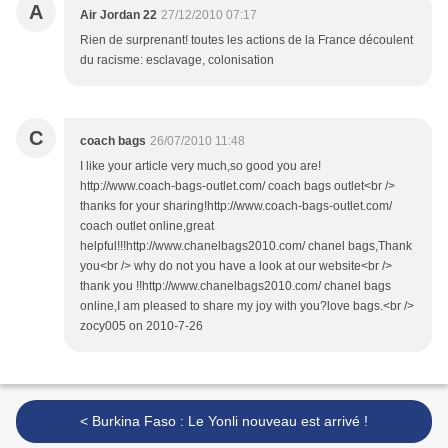
A
Air Jordan 22
27/12/2010 07:17
Rien de surprenant! toutes les actions de la France découlent
du racisme: esclavage, colonisation
C
coach bags
26/07/2010 11:48
I like your article very much,so good you are!
http://www.coach-bags-outlet.com/ coach bags outlet<br />
thanks for your sharing!http://www.coach-bags-outlet.com/
coach outlet online,great
helpful!!!http://www.chanelbags2010.com/ chanel bags,Thank
you<br /> why do not you have a look at our website<br />
thank you !!http://www.chanelbags2010.com/ chanel bags
online,I am pleased to share my joy with you?love bags.<br />
zocy005 on 2010-7-26
< Burkina Faso : Le Yonli nouveau est arrivé !