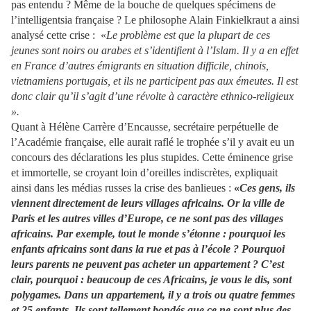
pas entendu ? Même de la bouche de quelques spécimens de
l’intelligentsia française ? Le philosophe Alain
Finkielkraut
a ainsi
analysé cette crise : «
Le problème est que la plupart de ces
jeunes sont noirs ou arabes et s’identifient à l’Islam. Il y a en effet
en France d’autres émigrants en situation difficile, chinois,
vietnamiens portugais, et ils ne participent pas aux émeutes. Il est
donc clair qu’il s’agit d’une révolte à caractère ethnico-religieux
».
Quant à Hélène Carrère d’Encausse, secrétaire perpétuelle de
l’Académie française, elle aurait raflé le trophée s’il y avait eu un
concours des déclarations les plus stupides. Cette éminence grise
et immortelle, se croyant loin d’oreilles indiscrètes, expliquait
ainsi dans les médias russes la crise des banlieues :
«
Ces gens, ils
viennent directement de leurs villages africains. Or la ville de
Paris et les autres villes d’Europe, ce ne sont pas des villages
africains. Par exemple, tout le monde s’étonne : pourquoi les
enfants africains sont dans la rue et pas à l’école ? Pourquoi
leurs parents ne peuvent pas acheter un appartement ? C’est
clair, pourquoi : beaucoup de ces Africains, je vous le dis, sont
polygames. Dans un appartement, il y a trois ou quatre femmes
et 25 enfants. Ils sont tellement bondés que ce ne sont plus des