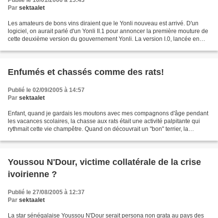
Publié le 10/01/2006 à 15:43
Par
sektaalet
Les amateurs de bons vins diraient que le Yonli nouveau est arrivé. D'un
logiciel, on aurait parlé d'un Yonli II.1 pour annoncer la première mouture de
cette deuxième version du gouvernement Yonli. La version I.0, lancée en
novembre 2000 a plutôt connu...
Enfumés et chassés comme des rats!
Publié le 02/09/2005 à 14:57
Par
sektaalet
Enfant, quand je gardais les moutons avec mes compagnons d'âge pendant
les vacances scolaires, la chasse aux rats était une activité palpitante qui
rythmait cette vie champêtre. Quand on découvrait un "bon" terrier, la
technique était simple pour faire...
Youssou N'Dour, victime collatérale de la crise
ivoirienne ?
Publié le 27/08/2005 à 12:37
Par
sektaalet
La star sénégalaise Youssou N'Dour serait persona non grata au pays des